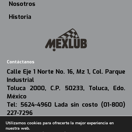
Nosotros
Historia
Contáctanos
Calle Eje 1 Norte No. 16, Mz 1, Col. Parque
Industrial
Toluca 2000, C.P. 50233, Toluca, Edo.
México
Tel: 5624-4960 Lada sin costo (01-800)
227-7296
Mail:
webmaster@mexlub.com.mx
Utilizamos cookies para ofrecerte la mejor experiencia en
nuestra web.
Aviso de Privacidad