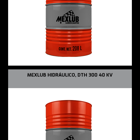
MEXLUB HIDRÁULICO, DTH 300 40 KV