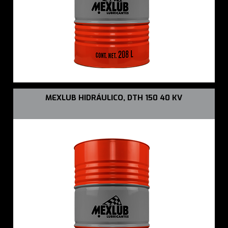
MEXLUB HIDRÁULICO, DTH 150 40 KV