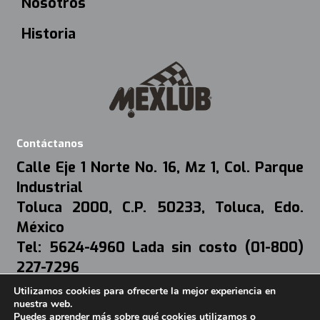
Nosotros
Historia
Contáctanos
Calle Eje 1 Norte No. 16, Mz 1, Col. Parque
Industrial
Toluca 2000, C.P. 50233, Toluca, Edo.
México
Tel: 5624-4960 Lada sin costo (01-800)
227-7296
Mail:
webmaster@mexlub.com.mx
Utilizamos cookies para ofrecerte la mejor experiencia en
nuestra web.
Aviso de Privacidad
Puedes aprender más sobre qué cookies utilizamos o