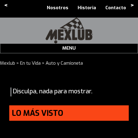
<
>
Nosotros
Historia
Contacto
MENU
Mexlub
>
En tu Vida
>
Auto y Camioneta
Disculpa, nada para mostrar.
LO MÁS VISTO
Lo lamentamos. No hay nada que mostrar aún.