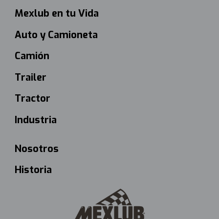
Mexlub en tu Vida
Auto y Camioneta
Camión
Trailer
Tractor
Industria
Nosotros
Historia