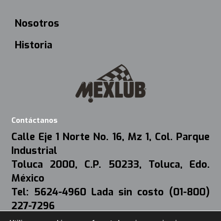
Nosotros
Historia
Contáctanos
Calle Eje 1 Norte No. 16, Mz 1, Col. Parque
Industrial
Toluca 2000, C.P. 50233, Toluca, Edo.
México
Tel: 5624-4960 Lada sin costo (01-800)
227-7296
Mail:
webmaster@mexlub.com.mx